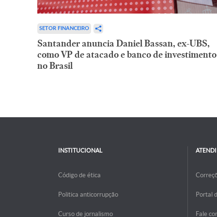
SETOR FINANCEIRO
Santander anuncia Daniel Bassan, ex-UBS,
como VP de atacado e banco de investimento
no Brasil
INSTITUCIONAL
ATEND
Código de ética
Correç
Politica anticorrupção
Portal 
Curso de jornalismo
Fale co