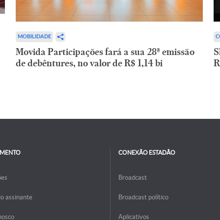
C
MOBILIDADE
S
Movida Participações fará a sua 28ª emissão
R
de debêntures, no valor de R$ 1,14 bi
IMENTO
CONEXÃO ESTADÃO
ões
Broadcast
do assinante
Broadcast político
nosco
Aplicativos