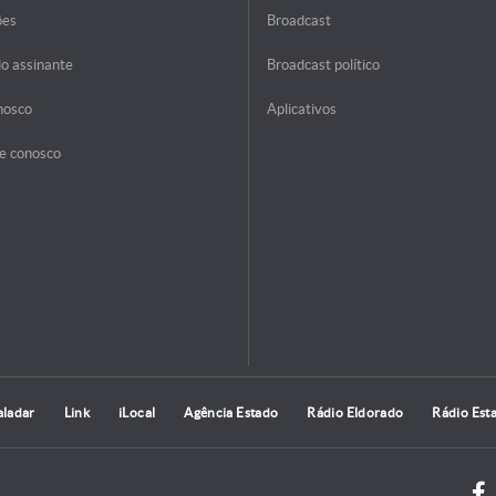
ões
Broadcast
do assinante
Broadcast político
nosco
Aplicativos
e conosco
aladar
Link
iLocal
Agência Estado
Rádio Eldorado
Rádio Est