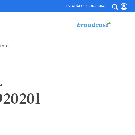
ESTADÃO / ECONOMIA
tato
L
920201