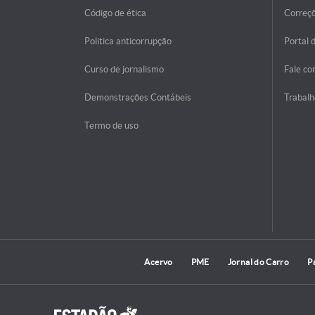
Código de ética
Correç
Politica anticorrupção
Portal 
Curso de jornalismo
Fale co
Demonstrações Contábeis
Trabalh
Termo de uso
Acervo
PME
Jornal do Carro
P