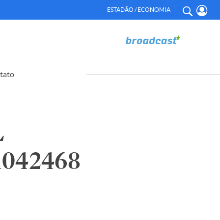
ESTADÃO / ECONOMIA
tato
L
OS S.A. – 1042468