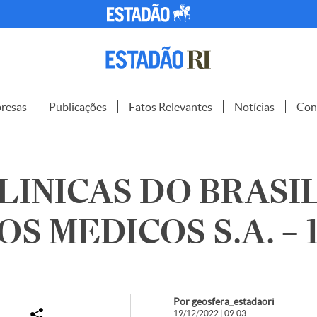
resas
Publicações
Fatos Relevantes
Notícias
Con
INICAS DO BRASI
SERVICOS MEDIC
Por geosfera_estadaori
19/12/2022 | 09:03