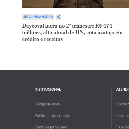
SETOR FINANCEIRO
Daycoval lucra no 2º trimestre R$ 474
milhões, alta anual de 11%, com avanço em
crédito e receitas
INSTITUCIONAL
ATEND
Código de ética
Correç
Politica anticorrupção
Portal 
Curso de jornalismo
Fale co