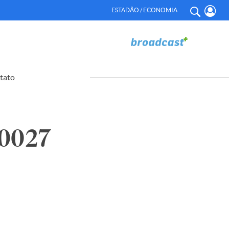
ESTADÃO / ECONOMIA
tato
70027