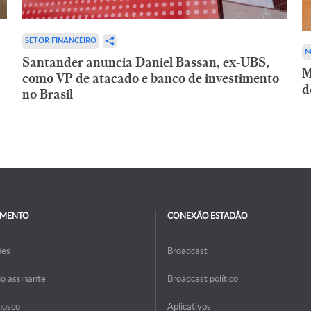
SETOR FINANCEIRO
M
Santander anuncia Daniel Bassan, ex-UBS,
M
como VP de atacado e banco de investimento
d
no Brasil
IMENTO
CONEXÃO ESTADÃO
ões
Broadcast
do assinante
Broadcast político
nosco
Aplicativos