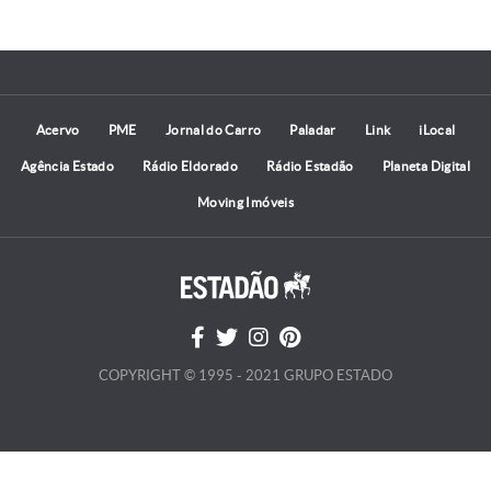
Acervo
PME
Jornal do Carro
Paladar
Link
iLocal
Agência Estado
Rádio Eldorado
Rádio Estadão
Planeta Digital
Moving Imóveis
COPYRIGHT © 1995 - 2021 GRUPO ESTADO