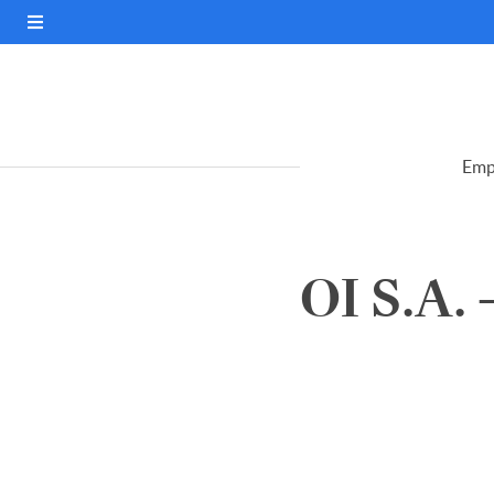
Emp
OI S.A.