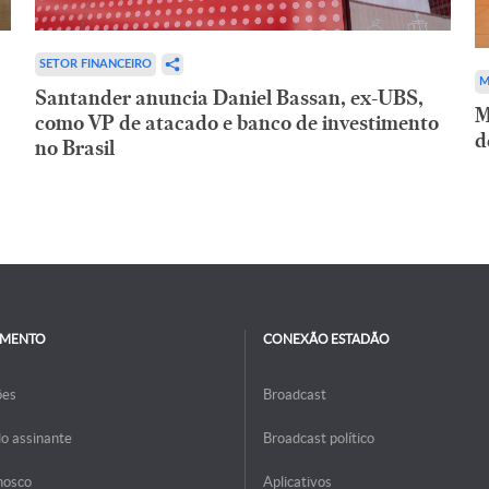
SETOR FINANCEIRO
M
Santander anuncia Daniel Bassan, ex-UBS,
M
como VP de atacado e banco de investimento
d
no Brasil
IMENTO
CONEXÃO ESTADÃO
ões
Broadcast
do assinante
Broadcast político
nosco
Aplicativos