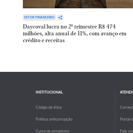
SETOR FINANCEIRO
Daycoval lucra no 2º trimestre R$ 474
milhões, alta anual de 11%, com avanço em
crédito e receitas
INSTITUCIONAL
ATEND
Código de ética
Correç
Politica anticorrupção
Portal 
Curso de jornalismo
Fale co