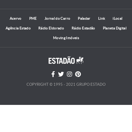
Acervo
PME
Jornal do Carro
Paladar
Link
iLocal
Agência Estado
Rádio Eldorado
Rádio Estadão
Planeta Digital
Moving Imóveis
COPYRIGHT © 1995 - 2021 GRUPO ESTADO