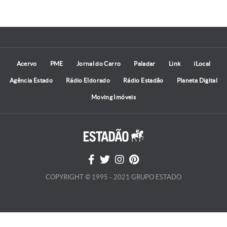
Acervo
PME
Jornal do Carro
Paladar
Link
iLocal
Agência Estado
Rádio Eldorado
Rádio Estadão
Planeta Digital
Moving Imóveis
COPYRIGHT © 1995 - 2021 GRUPO ESTADO