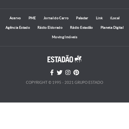
Acervo
PME
Jornal do Carro
Paladar
Link
iLocal
Agência Estado
Rádio Eldorado
Rádio Estadão
Planeta Digital
Moving Imóveis
COPYRIGHT © 1995 - 2021 GRUPO ESTADO