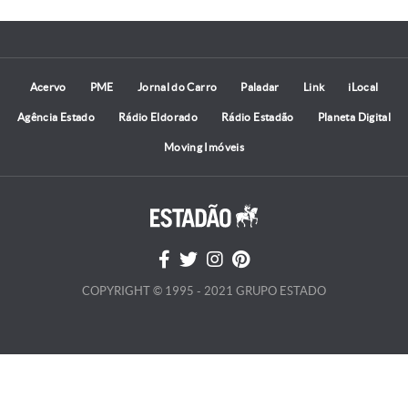
Acervo
PME
Jornal do Carro
Paladar
Link
iLocal
Agência Estado
Rádio Eldorado
Rádio Estadão
Planeta Digital
Moving Imóveis
COPYRIGHT © 1995 - 2021 GRUPO ESTADO