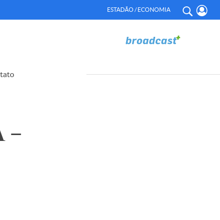
ESTADÃO / ECONOMIA
tato
 –