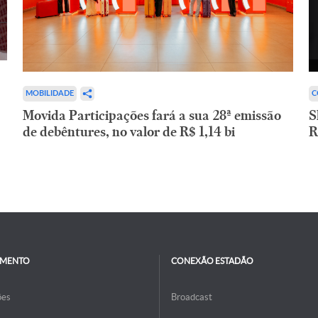
C
MOBILIDADE
S
Movida Participações fará a sua 28ª emissão
R
de debêntures, no valor de R$ 1,14 bi
IMENTO
CONEXÃO ESTADÃO
ões
Broadcast