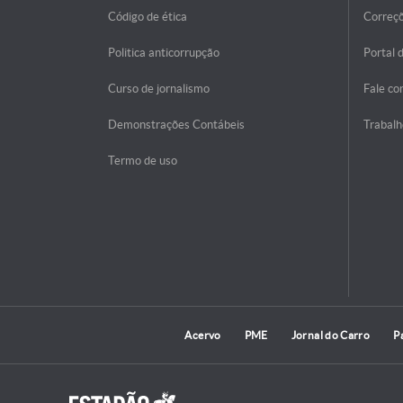
Código de ética
Correç
Politica anticorrupção
Portal 
Curso de jornalismo
Fale co
Demonstrações Contábeis
Trabalh
Termo de uso
Acervo
PME
Jornal do Carro
P