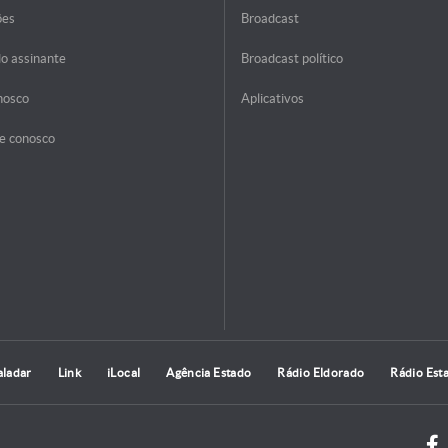
ões
Broadcast
do assinante
Broadcast político
nosco
Aplicativos
e conosco
aladar
Link
iLocal
Agência Estado
Rádio Eldorado
Rádio Est