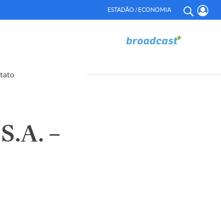
ESTADÃO / ECONOMIA
tato
.A. –