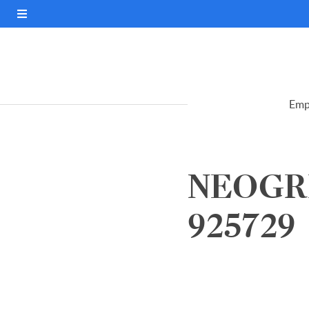
Emp
NEOGRI
925729