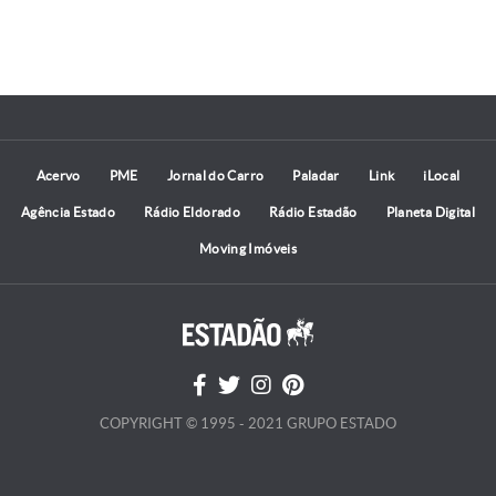
Acervo
PME
Jornal do Carro
Paladar
Link
iLocal
Agência Estado
Rádio Eldorado
Rádio Estadão
Planeta Digital
Moving Imóveis
COPYRIGHT © 1995 - 2021 GRUPO ESTADO