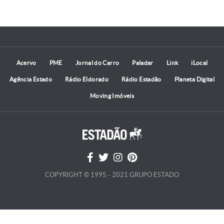
Acervo
PME
Jornal do Carro
Paladar
Link
iLocal
Agência Estado
Rádio Eldorado
Rádio Estadão
Planeta Digital
Moving Imóveis
COPYRIGHT © 1995 - 2021 GRUPO ESTADO