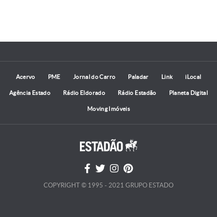
Acervo
PME
Jornal do Carro
Paladar
Link
iLocal
Agência Estado
Rádio Eldorado
Rádio Estadão
Planeta Digital
Moving Imóveis
COPYRIGHT © 1995 - 2021 GRUPO ESTADO