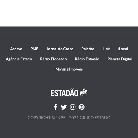
Acervo
PME
Jornal do Carro
Paladar
Link
iLocal
Agência Estado
Rádio Eldorado
Rádio Estadão
Planeta Digital
Moving Imóveis
COPYRIGHT © 1995 - 2021 GRUPO ESTADO