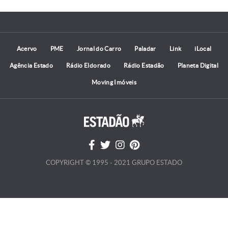
Acervo
PME
Jornal do Carro
Paladar
Link
iLocal
Agência Estado
Rádio Eldorado
Rádio Estadão
Planeta Digital
Moving Imóveis
COPYRIGHT © 1995 - 2021 GRUPO ESTADO