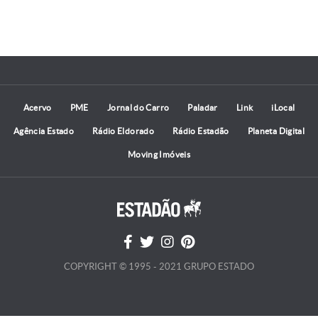
Acervo
PME
Jornal do Carro
Paladar
Link
iLocal
Agência Estado
Rádio Eldorado
Rádio Estadão
Planeta Digital
Moving Imóveis
COPYRIGHT © 1995 - 2021 GRUPO ESTADO