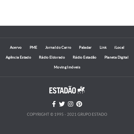
Acervo
PME
Jornal do Carro
Paladar
Link
iLocal
Agência Estado
Rádio Eldorado
Rádio Estadão
Planeta Digital
Moving Imóveis
COPYRIGHT © 1995 - 2021 GRUPO ESTADO