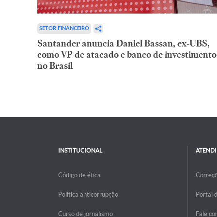
SETOR FINANCEIRO
Santander anuncia Daniel Bassan, ex-UBS,
como VP de atacado e banco de investimento
no Brasil
INSTITUCIONAL
ATEND
Código de ética
Correç
Politica anticorrupção
Portal 
Curso de jornalismo
Fale co