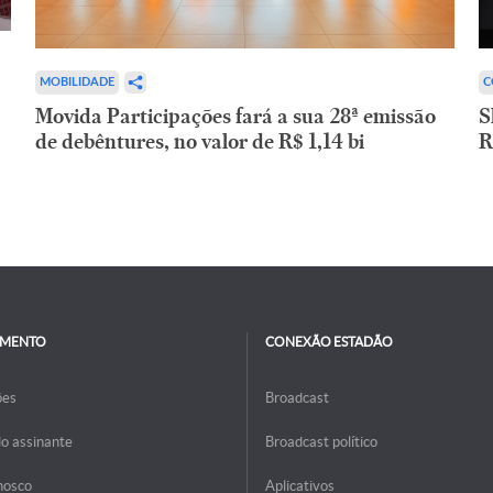
C
MOBILIDADE
S
Movida Participações fará a sua 28ª emissão
R
de debêntures, no valor de R$ 1,14 bi
IMENTO
CONEXÃO ESTADÃO
ões
Broadcast
do assinante
Broadcast político
nosco
Aplicativos