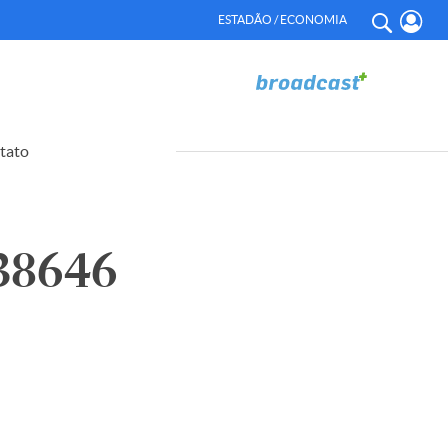
ESTADÃO / ECONOMIA
tato
38646