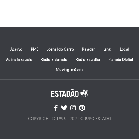
Acervo
PME
Jornal do Carro
Paladar
Link
iLocal
Agência Estado
Rádio Eldorado
Rádio Estadão
Planeta Digital
Moving Imóveis
COPYRIGHT © 1995 - 2021 GRUPO ESTADO