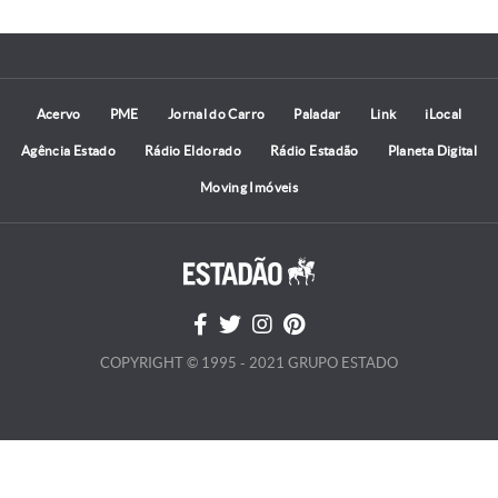
Acervo
PME
Jornal do Carro
Paladar
Link
iLocal
Agência Estado
Rádio Eldorado
Rádio Estadão
Planeta Digital
Moving Imóveis
COPYRIGHT © 1995 - 2021 GRUPO ESTADO