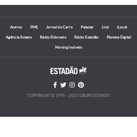
Acervo
PME
Jornal do Carro
Paladar
Link
iLocal
Agência Estado
Rádio Eldorado
Rádio Estadão
Planeta Digital
Moving Imóveis
COPYRIGHT © 1995 - 2021 GRUPO ESTADO