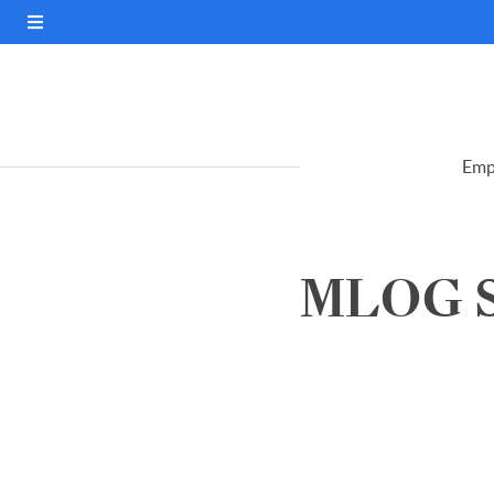
Emp
MLOG S.