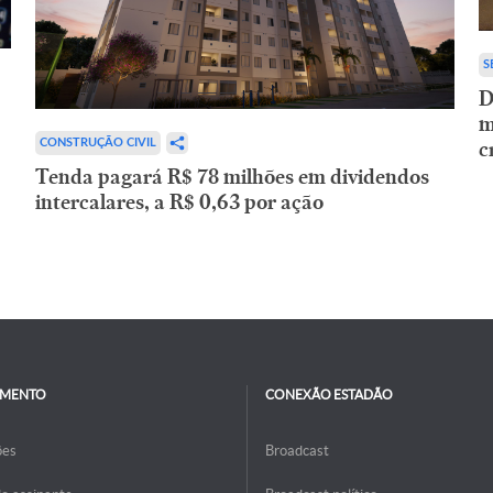
S
D
m
c
CONSTRUÇÃO CIVIL
Tenda pagará R$ 78 milhões em dividendos
intercalares, a R$ 0,63 por ação
IMENTO
CONEXÃO ESTADÃO
ões
Broadcast