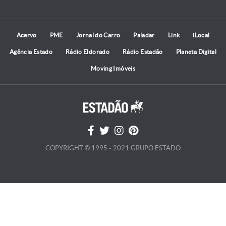
Acervo
PME
Jornal do Carro
Paladar
Link
iLocal
Agência Estado
Rádio Eldorado
Rádio Estadão
Planeta Digital
Moving Imóveis
COPYRIGHT © 1995 - 2021 GRUPO ESTADO