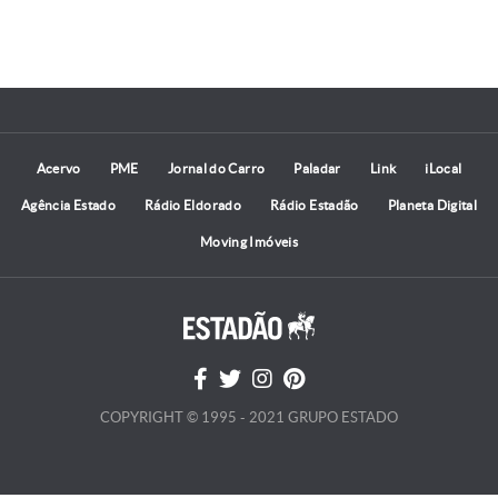
Acervo
PME
Jornal do Carro
Paladar
Link
iLocal
Agência Estado
Rádio Eldorado
Rádio Estadão
Planeta Digital
Moving Imóveis
COPYRIGHT © 1995 - 2021 GRUPO ESTADO