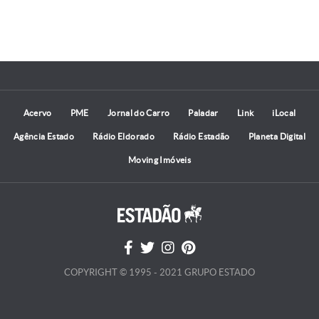
Acervo
PME
Jornal do Carro
Paladar
Link
iLocal
Agência Estado
Rádio Eldorado
Rádio Estadão
Planeta Digital
Moving Imóveis
COPYRIGHT © 1995 - 2021 GRUPO ESTADO