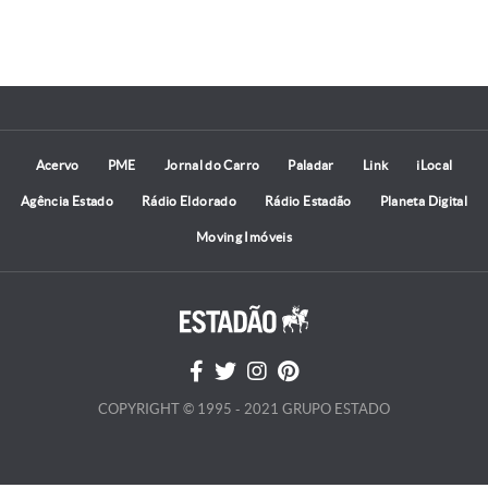
Acervo
PME
Jornal do Carro
Paladar
Link
iLocal
Agência Estado
Rádio Eldorado
Rádio Estadão
Planeta Digital
Moving Imóveis
COPYRIGHT © 1995 - 2021 GRUPO ESTADO