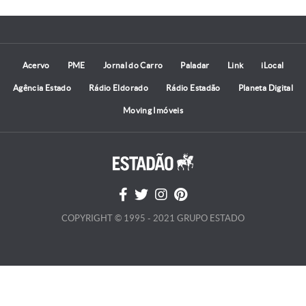
Acervo
PME
Jornal do Carro
Paladar
Link
iLocal
Agência Estado
Rádio Eldorado
Rádio Estadão
Planeta Digital
Moving Imóveis
COPYRIGHT © 1995 - 2021 GRUPO ESTADO