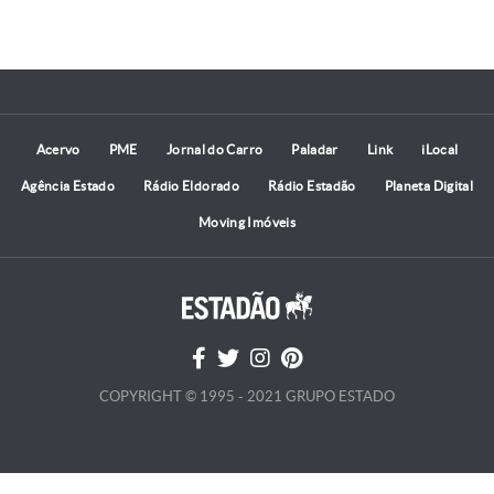
Acervo
PME
Jornal do Carro
Paladar
Link
iLocal
Agência Estado
Rádio Eldorado
Rádio Estadão
Planeta Digital
Moving Imóveis
COPYRIGHT © 1995 - 2021 GRUPO ESTADO