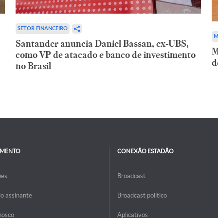
SETOR FINANCEIRO
M
Santander anuncia Daniel Bassan, ex-UBS,
M
como VP de atacado e banco de investimento
d
no Brasil
IMENTO
CONEXÃO ESTADÃO
ões
Broadcast
do assinante
Broadcast político
nosco
Aplicativos