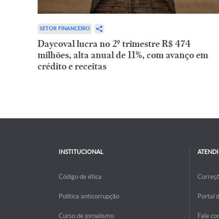
SETOR FINANCEIRO
Daycoval lucra no 2º trimestre R$ 474
milhões, alta anual de 11%, com avanço em
crédito e receitas
INSTITUCIONAL
ATEND
Código de ética
Correç
Politica anticorrupção
Portal 
Curso de jornalismo
Fale co