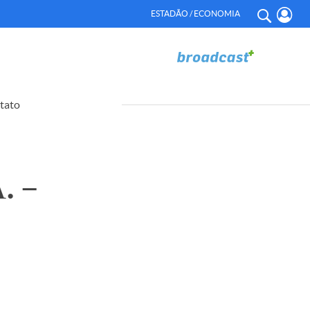
ESTADÃO / ECONOMIA
tato
. –