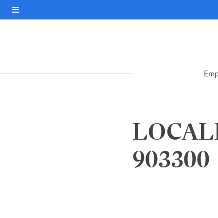
Emp
LOCALI
903300