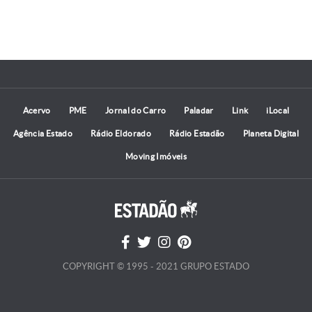
Acervo
PME
Jornal do Carro
Paladar
Link
iLocal
Agência Estado
Rádio Eldorado
Rádio Estadão
Planeta Digital
Moving Imóveis
COPYRIGHT © 1995 - 2021 GRUPO ESTADO