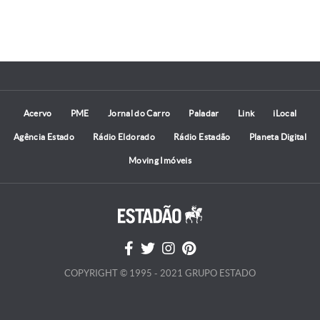
Acervo
PME
Jornal do Carro
Paladar
Link
iLocal
Agência Estado
Rádio Eldorado
Rádio Estadão
Planeta Digital
Moving Imóveis
COPYRIGHT © 1995 - 2021 GRUPO ESTADO