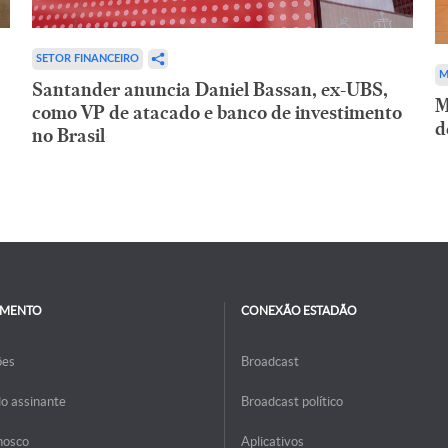
SETOR FINANCEIRO
M
Santander anuncia Daniel Bassan, ex-UBS,
M
como VP de atacado e banco de investimento
d
no Brasil
IMENTO
CONEXÃO ESTADÃO
ões
Broadcast
do assinante
Broadcast político
nosco
Aplicativos