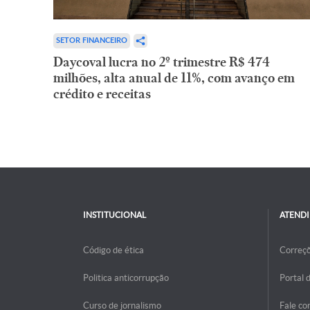
SETOR FINANCEIRO
Daycoval lucra no 2º trimestre R$ 474
milhões, alta anual de 11%, com avanço em
crédito e receitas
INSTITUCIONAL
ATEND
Código de ética
Correç
Politica anticorrupção
Portal 
Curso de jornalismo
Fale co