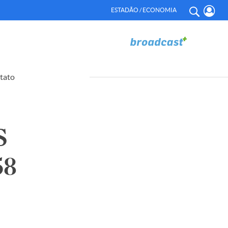
ESTADÃO / ECONOMIA
tato
S
58