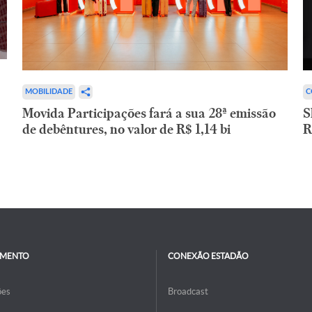
C
MOBILIDADE
S
Movida Participações fará a sua 28ª emissão
R
de debêntures, no valor de R$ 1,14 bi
IMENTO
CONEXÃO ESTADÃO
ões
Broadcast