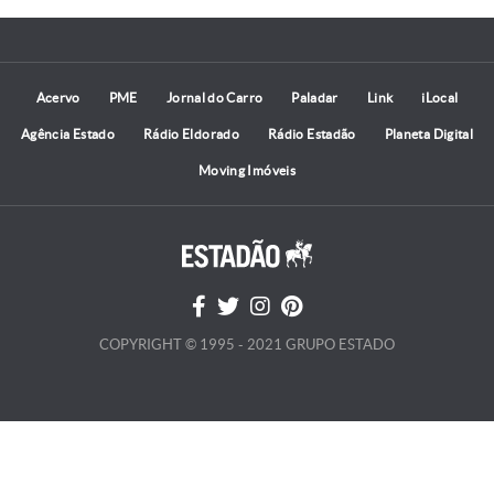
Acervo
PME
Jornal do Carro
Paladar
Link
iLocal
Agência Estado
Rádio Eldorado
Rádio Estadão
Planeta Digital
Moving Imóveis
COPYRIGHT © 1995 - 2021 GRUPO ESTADO