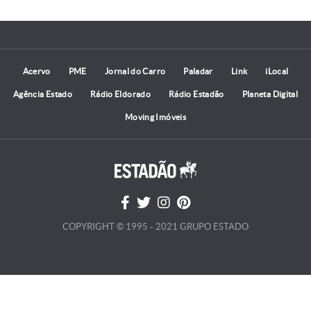
Acervo
PME
Jornal do Carro
Paladar
Link
iLocal
Agência Estado
Rádio Eldorado
Rádio Estadão
Planeta Digital
Moving Imóveis
COPYRIGHT © 1995 - 2021 GRUPO ESTADO