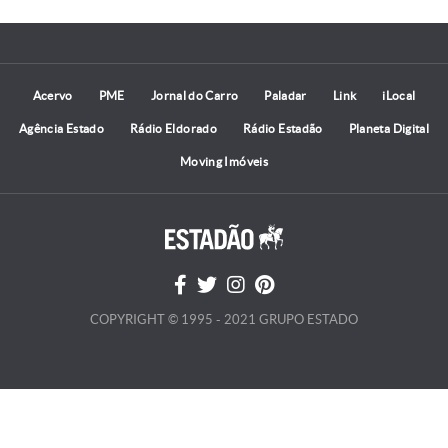
Acervo
PME
Jornal do Carro
Paladar
Link
iLocal
Agência Estado
Rádio Eldorado
Rádio Estadão
Planeta Digital
Moving Imóveis
COPYRIGHT © 1995 - 2021 GRUPO ESTADO