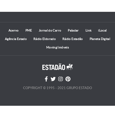
Acervo
PME
Jornal do Carro
Paladar
Link
iLocal
Agência Estado
Rádio Eldorado
Rádio Estadão
Planeta Digital
Moving Imóveis
COPYRIGHT © 1995 - 2021 GRUPO ESTADO