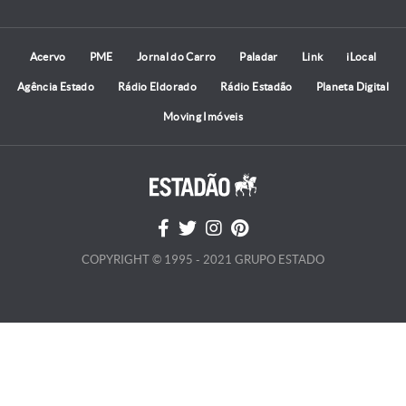
Acervo
PME
Jornal do Carro
Paladar
Link
iLocal
Agência Estado
Rádio Eldorado
Rádio Estadão
Planeta Digital
Moving Imóveis
COPYRIGHT © 1995 - 2021 GRUPO ESTADO