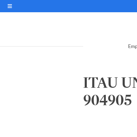
Emp
ITAU U
904905