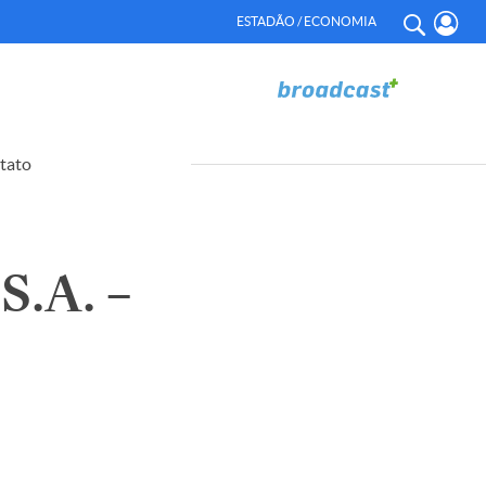
ESTADÃO / ECONOMIA
tato
.A. –