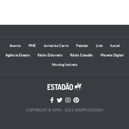
Acervo
PME
Jornal do Carro
Paladar
Link
iLocal
Agência Estado
Rádio Eldorado
Rádio Estadão
Planeta Digital
Moving Imóveis
COPYRIGHT © 1995 - 2021 GRUPO ESTADO