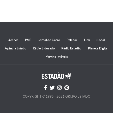
Acervo
PME
Jornal do Carro
Paladar
Link
iLocal
Agência Estado
Rádio Eldorado
Rádio Estadão
Planeta Digital
Moving Imóveis
COPYRIGHT © 1995 - 2021 GRUPO ESTADO