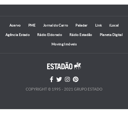
Acervo
PME
Jornal do Carro
Paladar
Link
iLocal
Agência Estado
Rádio Eldorado
Rádio Estadão
Planeta Digital
Moving Imóveis
COPYRIGHT © 1995 - 2021 GRUPO ESTADO