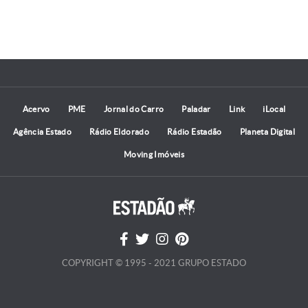
Acervo
PME
Jornal do Carro
Paladar
Link
iLocal
Agência Estado
Rádio Eldorado
Rádio Estadão
Planeta Digital
Moving Imóveis
COPYRIGHT © 1995 - 2021 GRUPO ESTADO