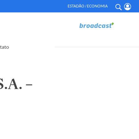
ESTADÃO / ECONOMIA
tato
A. –