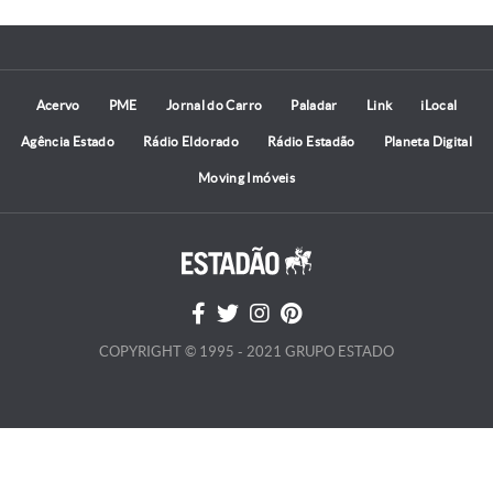
Acervo
PME
Jornal do Carro
Paladar
Link
iLocal
Agência Estado
Rádio Eldorado
Rádio Estadão
Planeta Digital
Moving Imóveis
COPYRIGHT © 1995 - 2021 GRUPO ESTADO