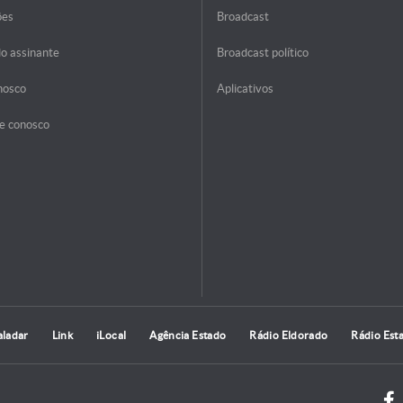
ões
Broadcast
do assinante
Broadcast político
nosco
Aplicativos
e conosco
aladar
Link
iLocal
Agência Estado
Rádio Eldorado
Rádio Est