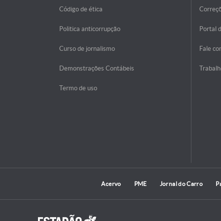
Código de ética
Correç
Politica anticorrupção
Portal 
Curso de jornalismo
Fale co
Demonstrações Contábeis
Trabalh
Termo de uso
Acervo
PME
Jornal do Carro
P