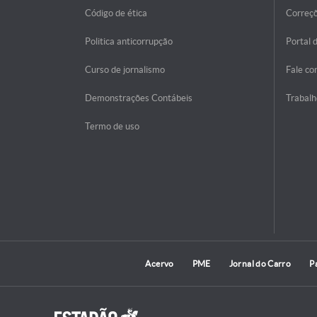
Código de ética
Correç
Politica anticorrupção
Portal 
Curso de jornalismo
Fale co
Demonstrações Contábeis
Trabalh
Termo de uso
Acervo
PME
Jornal do Carro
P