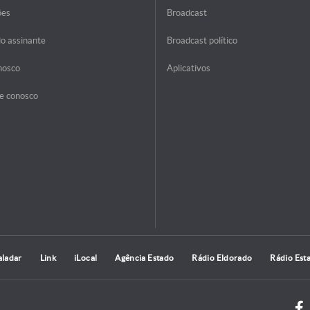
ões
Broadcast
do assinante
Broadcast político
nosco
Aplicativos
e conosco
aladar
Link
iLocal
Agência Estado
Rádio Eldorado
Rádio Est